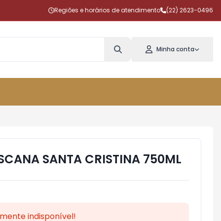
Regiões e horários de atendimento
(22) 2623-0496
Minha conta
SCANA SANTA CRISTINA 750ML
mente indisponível!