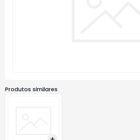
Produtos similares
Add
+
3
+
5
+
10