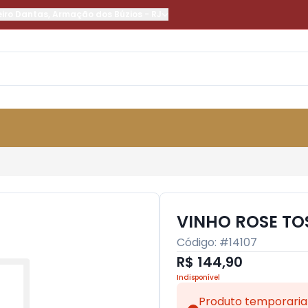
eiro Dantas
,
Armação dos Búzios
-
RJ
VINHO ROSE TO
Código: #
14107
R$ 144,90
Indisponível
Produto temporaria