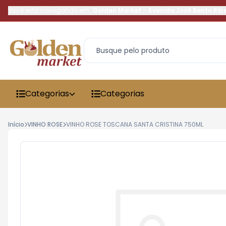
Você está navegando em:
Golden Market
-
Avenida José Bento Rib
Categorias
Categorias
Início
VINHO ROSE
VINHO ROSE TOSCANA SANTA CRISTINA 750ML