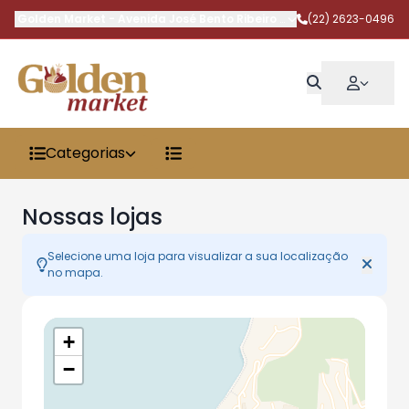
Golden Market
-
Avenida José Bento Ribeiro Dantas
(22) 2623-0496
,
Armação dos 
Categorias
Nossas lojas
Selecione uma loja para visualizar a sua localização
no mapa.
+
−