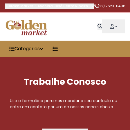
Golden Market
-
Avenida José Bento Ribeiro Dantas
(22) 2623-0496
,
Armação dos 
Categorias
Trabalhe Conosco
Use o formulário para nos mandar o seu currículo ou
entre em contato por um de nossos canais abaixo