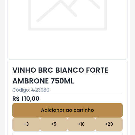
VINHO BRC BIANCO FORTE
AMBRONE 750ML
Código: #
23980
R$ 110,00
Adicionar ao carrinho
Subtotal:
R$ 0
+
3
+
5
+
10
+
20