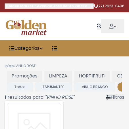
Golden Market
-
Avenida José Bento Ribeiro Dantas
(22) 2623-0496
,
Armação dos 
Categorias
Início
VINHO ROSE
Promoções
LIMPEZA
HORTIFRUTI
CERV
Todos
ESPUMANTES
VINHO BRANCO
VI
1
resultados para
"
VINHO ROSE
"
Filtros