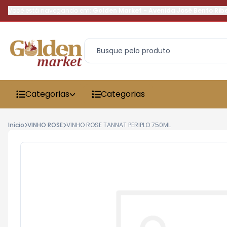
Você está navegando em:
Golden Market
-
Avenida José Bento Rib
Categorias
Categorias
Início
VINHO ROSE
VINHO ROSE TANNAT PERIPLO 750ML