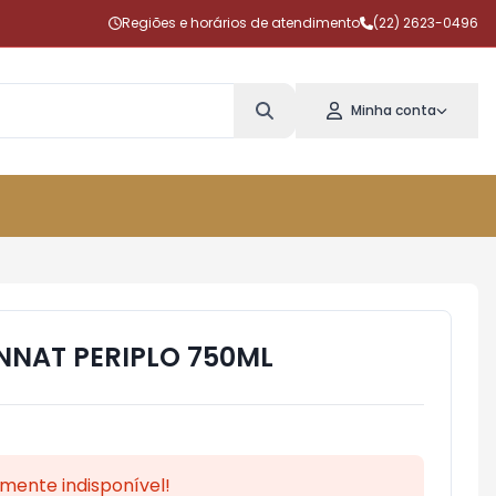
Regiões e horários de atendimento
(22) 2623-0496
Minha conta
NNAT PERIPLO 750ML
mente indisponível!