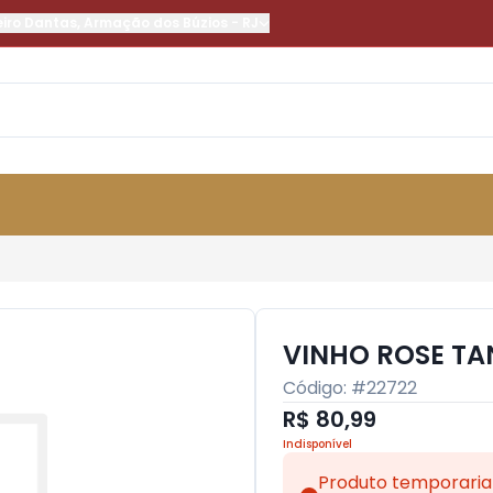
eiro Dantas
,
Armação dos Búzios
-
RJ
VINHO ROSE TA
Código: #
22722
R$ 80,99
Indisponível
Produto temporaria