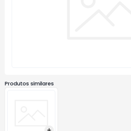
Produtos similares
Add
+
3
+
5
+
10