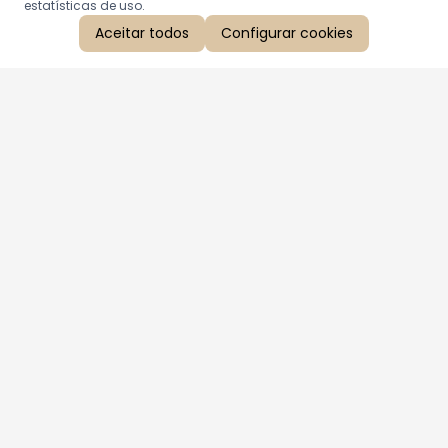
estatísticas de uso.
Aceitar todos
Configurar cookies
Aproveite as nossas promoções!
Cadastre seu e-mail e receba ofertas exclusivas.
QUERO RECEBER