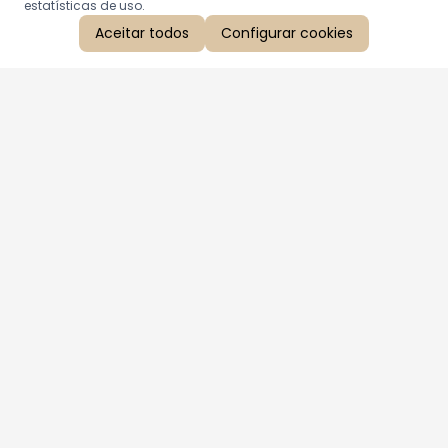
estatísticas de uso.
Aceitar todos
Configurar cookies
Aproveite as nossas promoções!
Cadastre seu e-mail e receba ofertas exclusivas.
QUERO RECEBER