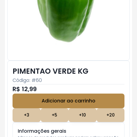
PIMENTAO VERDE KG
Código: #
60
R$ 12,99
Adicionar ao carrinho
Subtotal:
R$ 0
+
3
+
5
+
10
+
20
Informações gerais