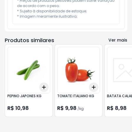
* Preços de produtos pesáveis podem sofrer variação 
de acordo com o peso;

* Sujeito à disponibilidade de estoque;

* Imagem meramente ilustrativa;
Produtos similares
Ver mais
Add
Add
+
3
+
5
+
10
+
1.5
kg
+
2.5
kg
PEPINO JAPONES KG
TOMATE ITALIANO KG
BATATA CALA
R$ 10,98
R$ 9,98
R$ 8,98
/
kg