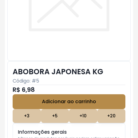
ABOBORA JAPONESA KG
Código: #
5
R$ 6,98
Adicionar ao carrinho
Subtotal:
R$ 0
+
3
+
5
+
10
+
20
Informações gerais