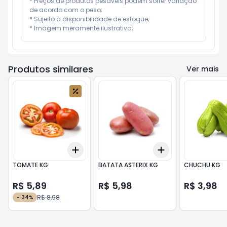
* Preços de produtos pesáveis podem sofrer variação 
de acordo com o peso;

* Sujeito à disponibilidade de estoque;

* Imagem meramente ilustrativa;
Produtos similares
Ver mais
Add
Add
+
3
+
5
+
10
+
3
+
5
+
10
TOMATE KG
BATATA ASTERIX KG
CHUCHU KG
R$ 5,89
R$ 5,98
R$ 3,98
R$ 8,98
-
34
%