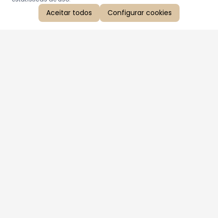
Aceitar todos
Configurar cookies
Aproveite as nossas promoções!
Cadastre seu e-mail e receba ofertas exclusivas.
QUERO RECEBER