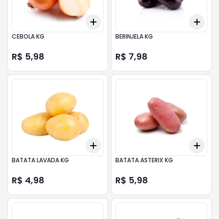
Add
Add
+
3
+
5
+
10
+
3
CEBOLA KG
BERINJELA KG
R$ 5,98
R$ 7,98
Add
Add
+
3
+
5
+
10
+
3
BATATA LAVADA KG
BATATA ASTERIX KG
R$ 4,98
R$ 5,98