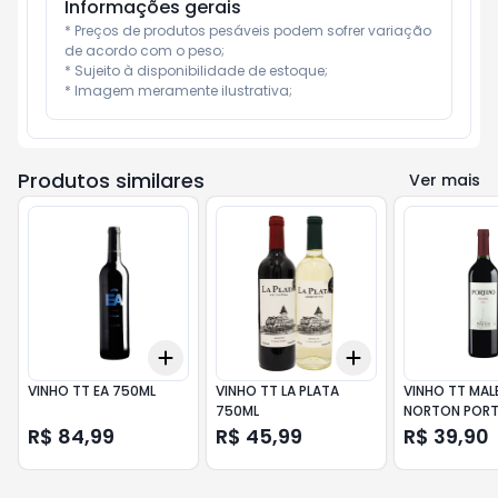
Informações gerais
* Preços de produtos pesáveis podem sofrer variação 
de acordo com o peso;

* Sujeito à disponibilidade de estoque;

* Imagem meramente ilustrativa;
Produtos similares
Ver mais
Add
Add
+
3
+
5
+
10
+
3
+
5
+
10
VINHO TT EA 750ML
VINHO TT LA PLATA
VINHO TT MAL
750ML
NORTON POR
750ML
R$ 84,99
R$ 45,99
R$ 39,90