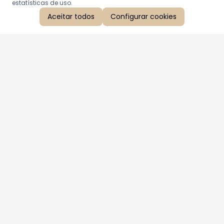
estatísticas de uso.
Aceitar todos
Configurar cookies
Aproveite as nossas promoções!
Cadastre seu e-mail e receba ofertas exclusivas.
QUERO RECEBER