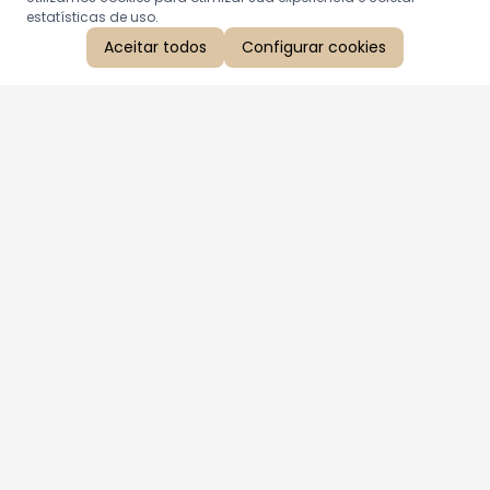
estatísticas de uso.
Aceitar todos
Configurar cookies
Aproveite as nossas promoções!
Cadastre seu e-mail e receba ofertas exclusivas.
QUERO RECEBER