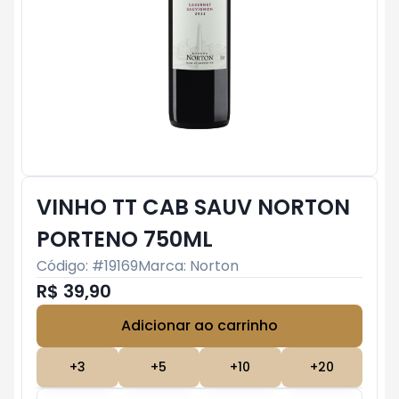
VINHO TT CAB SAUV NORTON
PORTENO 750ML
Código: #
19169
Marca:
Norton
R$ 39,90
Adicionar ao carrinho
Subtotal:
R$ 0
+
3
+
5
+
10
+
20