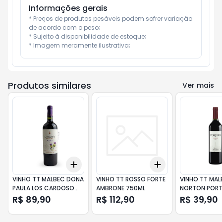
Informações gerais
* Preços de produtos pesáveis podem sofrer variação 
de acordo com o peso;

* Sujeito à disponibilidade de estoque;

* Imagem meramente ilustrativa;
Produtos similares
Ver mais
Add
Add
+
3
+
5
+
10
+
3
+
5
+
10
VINHO TT MALBEC DONA
VINHO TT ROSSO FORTE
VINHO TT MAL
PAULA LOS CARDOSO
AMBRONE 750ML
NORTON POR
750ML
750ML
R$ 89,90
R$ 112,90
R$ 39,90