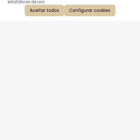
estatísticas de uso.
Aceitar todos
Configurar cookies
Aproveite as nossas promoções!
Cadastre seu e-mail e receba ofertas exclusivas.
QUERO RECEBER