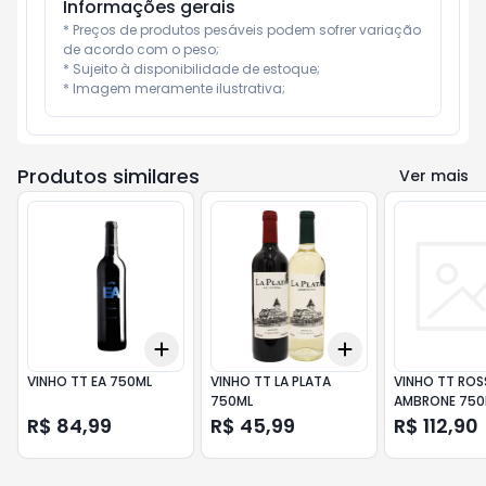
Informações gerais
* Preços de produtos pesáveis podem sofrer variação 
de acordo com o peso;

* Sujeito à disponibilidade de estoque;

* Imagem meramente ilustrativa;
Produtos similares
Ver mais
Add
Add
+
3
+
5
+
10
+
3
+
5
+
10
VINHO TT EA 750ML
VINHO TT LA PLATA
VINHO TT ROS
750ML
AMBRONE 750
R$ 84,99
R$ 45,99
R$ 112,90