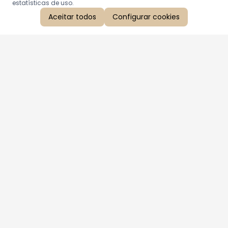
estatísticas de uso.
Aceitar todos
Configurar cookies
Aproveite as nossas promoções!
Cadastre seu e-mail e receba ofertas exclusivas.
QUERO RECEBER