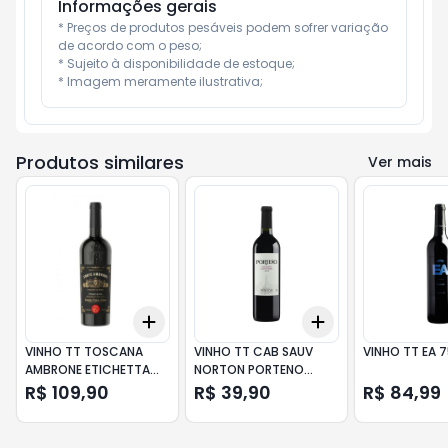
Informações gerais
* Preços de produtos pesáveis podem sofrer variação 
de acordo com o peso;

* Sujeito à disponibilidade de estoque;

* Imagem meramente ilustrativa;
Produtos similares
Ver mais
Add
Add
+
3
+
5
+
10
+
3
+
5
+
10
VINHO TT TOSCANA
VINHO TT CAB SAUV
VINHO TT EA 
AMBRONE ETICHETTA
NORTON PORTENO
NERA 750ML
750ML
R$ 109,90
R$ 39,90
R$ 84,99