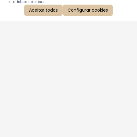
estatísticas de uso.
Aceitar todos
Configurar cookies
Aproveite as nossas promoções!
Cadastre seu e-mail e receba ofertas exclusivas.
QUERO RECEBER