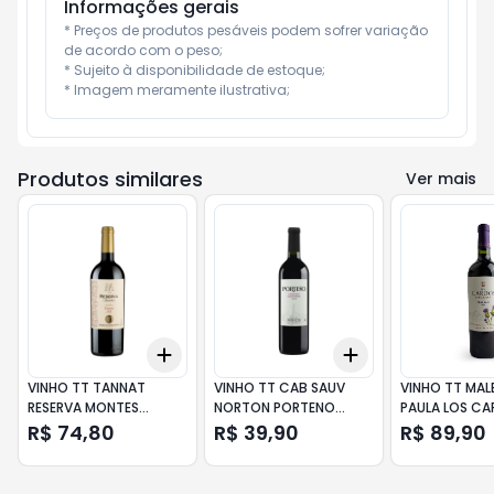
Informações gerais
* Preços de produtos pesáveis podem sofrer variação 
de acordo com o peso;

* Sujeito à disponibilidade de estoque;

* Imagem meramente ilustrativa;
Produtos similares
Ver mais
Add
Add
+
3
+
5
+
10
+
3
+
5
+
10
VINHO TT TANNAT
VINHO TT CAB SAUV
VINHO TT MA
RESERVA MONTES
NORTON PORTENO
PAULA LOS C
TOSCANINI 750ML
750ML
750ML
R$ 74,80
R$ 39,90
R$ 89,90