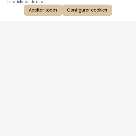
estatísticas de uso.
Aceitar todos
Configurar cookies
Aproveite as nossas promoções!
Cadastre seu e-mail e receba ofertas exclusivas.
QUERO RECEBER