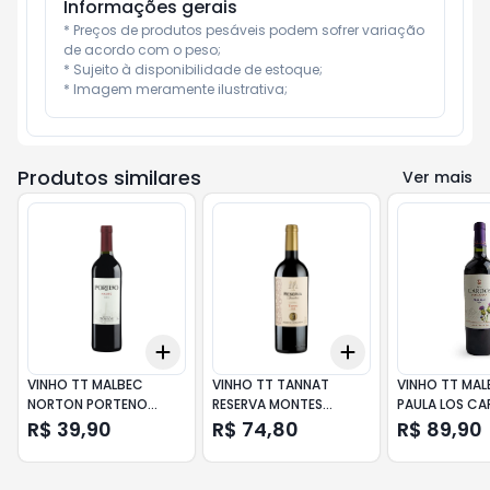
Informações gerais
* Preços de produtos pesáveis podem sofrer variação 
de acordo com o peso;

* Sujeito à disponibilidade de estoque;

* Imagem meramente ilustrativa;
Produtos similares
Ver mais
Add
Add
+
3
+
5
+
10
+
3
+
5
+
10
VINHO TT MALBEC
VINHO TT TANNAT
VINHO TT MA
NORTON PORTENO
RESERVA MONTES
PAULA LOS C
750ML
TOSCANINI 750ML
750ML
R$ 39,90
R$ 74,80
R$ 89,90