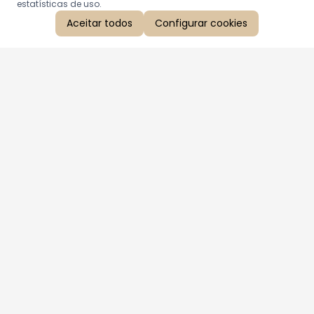
estatísticas de uso.
Aceitar todos
Configurar cookies
Aproveite as nossas promoções!
Cadastre seu e-mail e receba ofertas exclusivas.
QUERO RECEBER