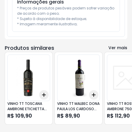
Informações gerais
* Preços de produtos pesáveis podem sofrer variação 
de acordo com o peso;

* Sujeito à disponibilidade de estoque;

* Imagem meramente ilustrativa;
Produtos similares
Ver mais
Add
Add
+
3
+
5
+
10
+
3
+
5
+
10
VINHO TT TOSCANA
VINHO TT MALBEC DONA
VINHO TT ROS
AMBRONE ETICHETTA
PAULA LOS CARDOSO
AMBRONE 750
NERA 750ML
750ML
R$ 109,90
R$ 89,90
R$ 112,90