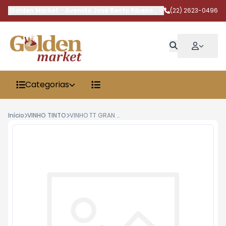
Golden Market
-
Avenida José Bento Ribeiro Dantas
(22) 2623-0496
,
Armação dos 
Categorias
Início
VINHO TINTO
VINHO TT GRAN RESERVA PINOT NOIRCASA VALDUGA750ML