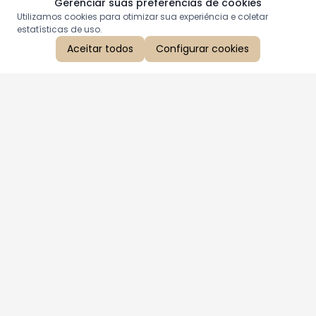
Gerenciar suas preferências de cookies
Utilizamos cookies para otimizar sua experiência e coletar
estatísticas de uso.
Aceitar todos
Configurar cookies
Aproveite as nossas promoções!
Cadastre seu e-mail e receba ofertas exclusivas.
QUERO RECEBER