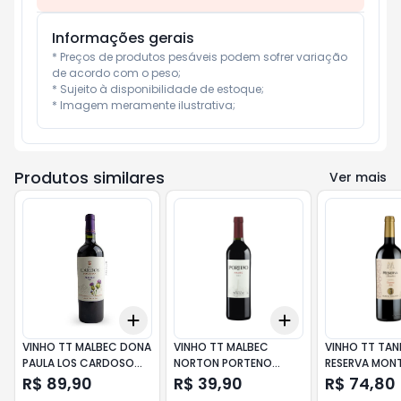
Informações gerais
* Preços de produtos pesáveis podem sofrer variação 
de acordo com o peso;

* Sujeito à disponibilidade de estoque;

* Imagem meramente ilustrativa;
Produtos similares
Ver mais
Add
Add
+
3
+
5
+
10
+
3
+
5
+
10
VINHO TT MALBEC DONA
VINHO TT MALBEC
VINHO TT TA
PAULA LOS CARDOSO
NORTON PORTENO
RESERVA MON
750ML
750ML
TOSCANINI 7
R$ 89,90
R$ 39,90
R$ 74,80