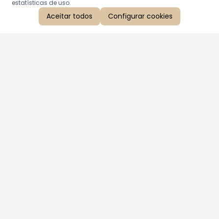
estatísticas de uso.
Aceitar todos
Configurar cookies
Aproveite as nossas promoções!
Cadastre seu e-mail e receba ofertas exclusivas.
QUERO RECEBER