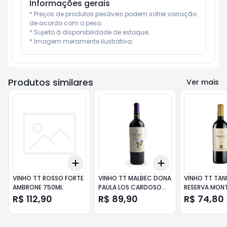
Informações gerais
* Preços de produtos pesáveis podem sofrer variação 
de acordo com o peso;

* Sujeito à disponibilidade de estoque;

* Imagem meramente ilustrativa;
Produtos similares
Ver mais
Add
Add
+
3
+
5
+
10
+
3
+
5
+
10
VINHO TT ROSSO FORTE
VINHO TT MALBEC DONA
VINHO TT TA
AMBRONE 750ML
PAULA LOS CARDOSO
RESERVA MON
750ML
TOSCANINI 7
R$ 112,90
R$ 89,90
R$ 74,80