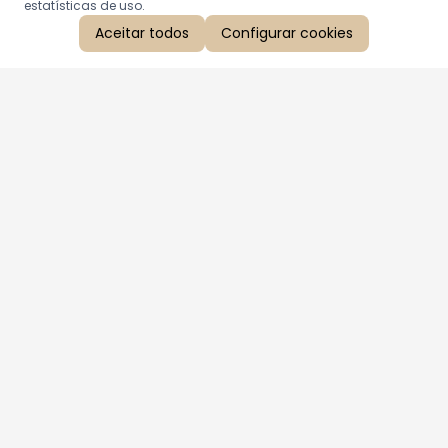
estatísticas de uso.
Aceitar todos
Configurar cookies
Aproveite as nossas promoções!
Cadastre seu e-mail e receba ofertas exclusivas.
QUERO RECEBER