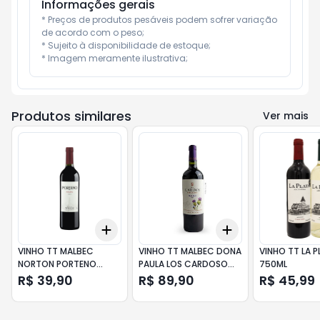
Informações gerais
* Preços de produtos pesáveis podem sofrer variação 
de acordo com o peso;

* Sujeito à disponibilidade de estoque;

* Imagem meramente ilustrativa;
Produtos similares
Ver mais
Add
Add
+
3
+
5
+
10
+
3
+
5
+
10
VINHO TT MALBEC
VINHO TT MALBEC DONA
VINHO TT LA P
NORTON PORTENO
PAULA LOS CARDOSO
750ML
750ML
750ML
R$ 39,90
R$ 89,90
R$ 45,99