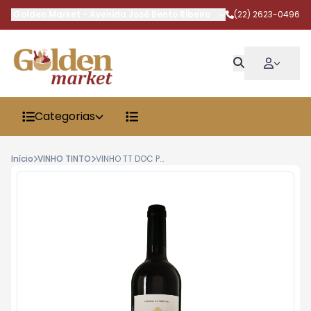
Golden Market
-
Avenida José Bento Ribeiro Dantas
(22) 2623-0496
,
Armação dos 
Categorias
Início
VINHO TINTO
VINHO TT DOC PORCA DE MURCA 750ML