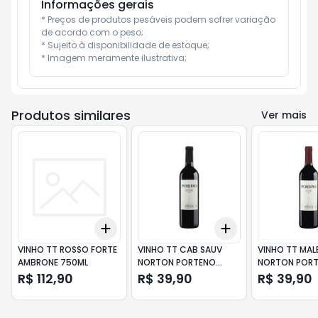
Informações gerais
* Preços de produtos pesáveis podem sofrer variação 
de acordo com o peso;

* Sujeito à disponibilidade de estoque;

* Imagem meramente ilustrativa;
Produtos similares
Ver mais
Add
Add
+
3
+
5
+
10
+
3
+
5
+
10
VINHO TT ROSSO FORTE
VINHO TT CAB SAUV
VINHO TT MAL
AMBRONE 750ML
NORTON PORTENO
NORTON POR
750ML
750ML
R$ 112,90
R$ 39,90
R$ 39,90