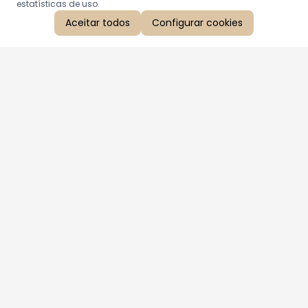
estatísticas de uso.
Aceitar todos
Configurar cookies
Aproveite as nossas promoções!
Cadastre seu e-mail e receba ofertas exclusivas.
QUERO RECEBER