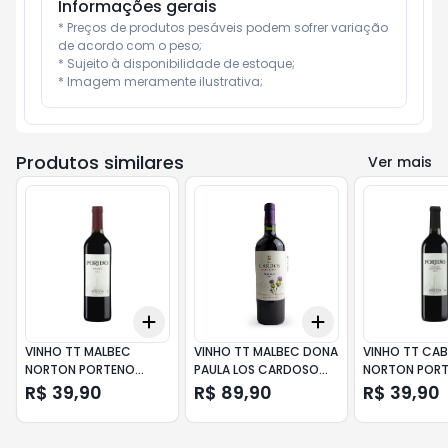
Informações gerais
* Preços de produtos pesáveis podem sofrer variação 
de acordo com o peso;

* Sujeito à disponibilidade de estoque;

* Imagem meramente ilustrativa;
Produtos similares
Ver mais
Add
Add
+
3
+
5
+
10
+
3
+
5
+
10
VINHO TT MALBEC
VINHO TT MALBEC DONA
VINHO TT CAB
NORTON PORTENO
PAULA LOS CARDOSO
NORTON POR
750ML
750ML
750ML
R$ 39,90
R$ 89,90
R$ 39,90