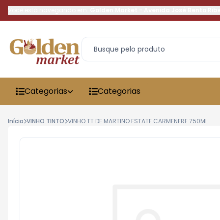
Você está navegando em:
Golden Market
-
Avenida José Bento Rib
Categorias
Categorias
Início
VINHO TINTO
VINHO TT DE MARTINO ESTATE CARMENERE 750ML