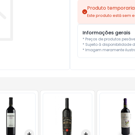
Produto temporaria
Este produto está sem 
Informações gerais
* Preços de produtos pesáv
* Sujeito à disponibilidade d
* Imagem meramente ilustra
Add
Add
10
+
3
+
5
+
10
+
3
+
5
+
10