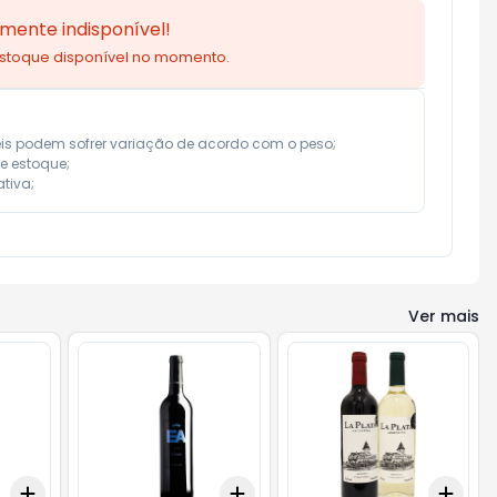
mente indisponível!
estoque disponível no momento.
eis podem sofrer variação de acordo com o peso;

e estoque;

tiva;
Ver mais
Add
Add
Add
+
3
+
5
+
10
+
3
+
5
+
10
+
3