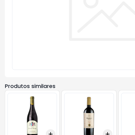
Produtos similares
Add
Add
+
3
+
5
+
10
+
3
+
5
+