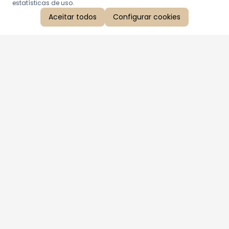
estatísticas de uso.
Aceitar todos
Configurar cookies
Aproveite as nossas promoções!
Cadastre seu e-mail e receba ofertas exclusivas.
QUERO RECEBER