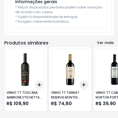
Informações gerais
* Preços de produtos pesáveis podem sofrer variação 
de acordo com o peso;

* Sujeito à disponibilidade de estoque;

* Imagem meramente ilustrativa;
Produtos similares
Ver mais
Add
Add
+
3
+
5
+
10
+
3
+
5
+
10
VINHO TT TOSCANA
VINHO TT TANNAT
VINHO TT CAB
AMBRONE ETICHETTA
RESERVA MONTES
NORTON POR
NERA 750ML
TOSCANINI 750ML
750ML
R$ 109,90
R$ 74,80
R$ 39,90