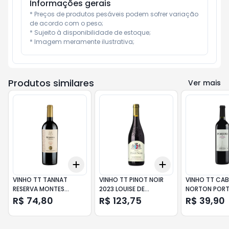
Informações gerais
* Preços de produtos pesáveis podem sofrer variação 
de acordo com o peso;

* Sujeito à disponibilidade de estoque;

* Imagem meramente ilustrativa;
Produtos similares
Ver mais
Add
Add
+
3
+
5
+
10
+
3
+
5
+
10
VINHO TT TANNAT
VINHO TT PINOT NOIR
VINHO TT CAB
RESERVA MONTES
2023 LOUISE DE
NORTON POR
TOSCANINI 750ML
VILLARD750ML
750ML
R$ 74,80
R$ 123,75
R$ 39,90