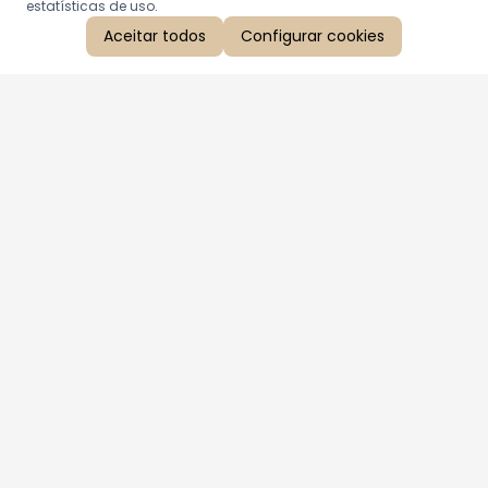
estatísticas de uso.
Aceitar todos
Configurar cookies
Aproveite as nossas promoções!
Cadastre seu e-mail e receba ofertas exclusivas.
QUERO RECEBER