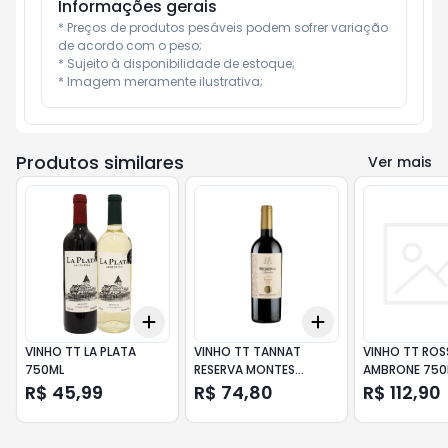
Informações gerais
* Preços de produtos pesáveis podem sofrer variação 
de acordo com o peso;

* Sujeito à disponibilidade de estoque;

* Imagem meramente ilustrativa;
Produtos similares
Ver mais
Add
Add
+
3
+
5
+
10
+
3
+
5
+
10
VINHO TT LA PLATA
VINHO TT TANNAT
VINHO TT ROS
750ML
RESERVA MONTES
AMBRONE 750
TOSCANINI 750ML
R$ 45,99
R$ 74,80
R$ 112,90