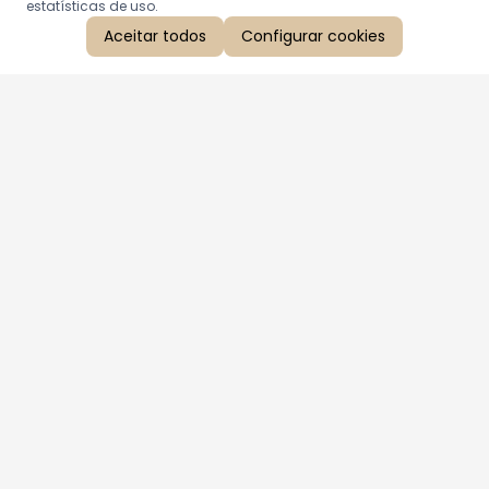
estatísticas de uso.
Aceitar todos
Configurar cookies
Aproveite as nossas promoções!
Cadastre seu e-mail e receba ofertas exclusivas.
QUERO RECEBER