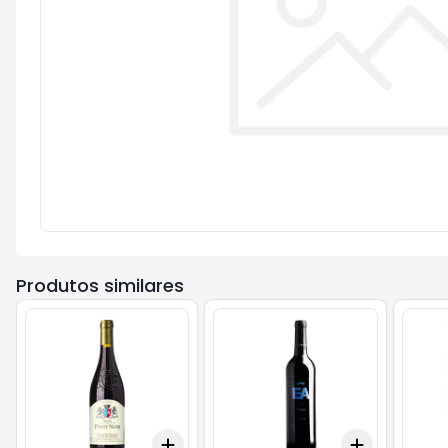
Produtos similares
Add
Add
+
3
+
5
+
10
+
3
+
5
+