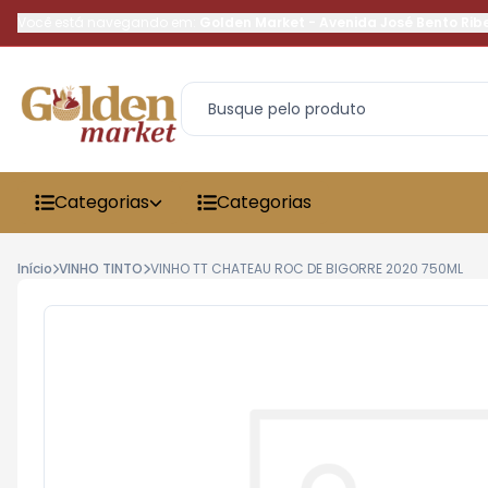
Você está navegando em:
Golden Market
-
Avenida José Bento Rib
Categorias
Categorias
Início
VINHO TINTO
VINHO TT CHATEAU ROC DE BIGORRE 2020 750ML