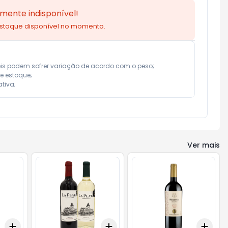
mente indisponível!
estoque disponível no momento.
eis podem sofrer variação de acordo com o peso;

e estoque;

tiva;
Ver mais
Add
Add
Add
+
3
+
5
+
10
+
3
+
5
+
10
+
3