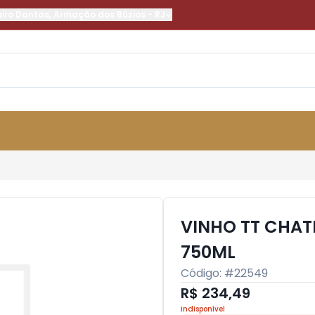
eiro Dantas
,
Armação dos Búzios
-
RJ
VINHO TT CHAT
750ML
Código: #
22549
R$ 234,49
Indisponível