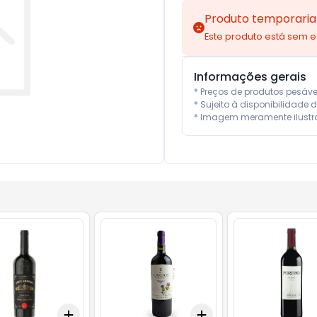
Produto temporaria
Este produto está sem 
Informações gerais
* Preços de produtos pesáv
* Sujeito à disponibilidade d
* Imagem meramente ilustra
Add
Add
10
+
3
+
5
+
10
+
3
+
5
+
10