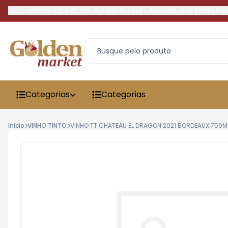
Você está navegando em:
Golden Market
-
Avenida José Bento Rib
Categorias
Categorias
Início
VINHO TINTO
VINHO TT CHATEAU EL DRAGON 2021 BORDEAUX 750M