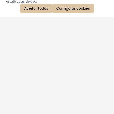
estatísticas de uso.
Aceitar todos
Configurar cookies
Aproveite as nossas promoções!
Cadastre seu e-mail e receba ofertas exclusivas.
QUERO RECEBER