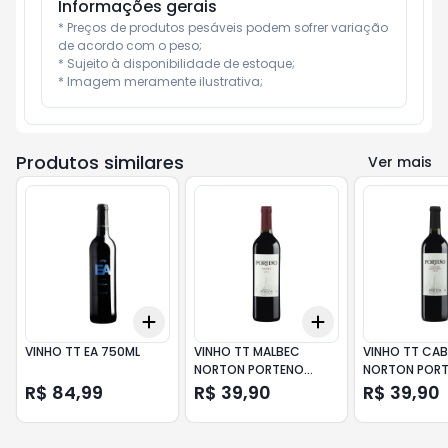
Informações gerais
* Preços de produtos pesáveis podem sofrer variação 
de acordo com o peso;

* Sujeito à disponibilidade de estoque;

* Imagem meramente ilustrativa;
Produtos similares
Ver mais
Add
Add
+
3
+
5
+
10
+
3
+
5
+
10
VINHO TT EA 750ML
VINHO TT MALBEC
VINHO TT CAB
NORTON PORTENO
NORTON POR
750ML
750ML
R$ 84,99
R$ 39,90
R$ 39,90