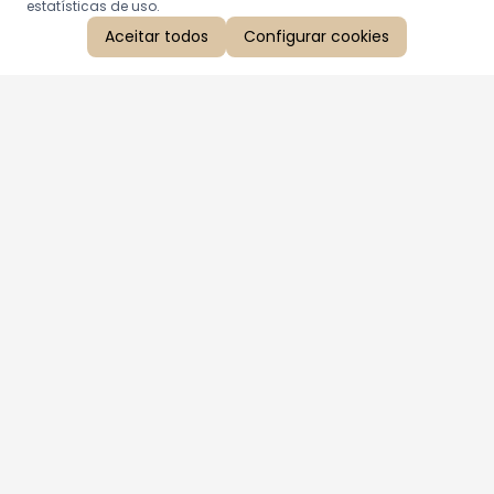
estatísticas de uso.
Aceitar todos
Configurar cookies
Aproveite as nossas promoções!
Cadastre seu e-mail e receba ofertas exclusivas.
QUERO RECEBER