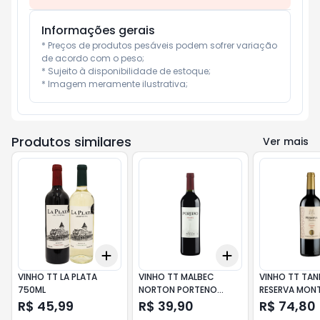
Informações gerais
* Preços de produtos pesáveis podem sofrer variação 
de acordo com o peso;

* Sujeito à disponibilidade de estoque;

* Imagem meramente ilustrativa;
Produtos similares
Ver mais
Add
Add
+
3
+
5
+
10
+
3
+
5
+
10
VINHO TT LA PLATA
VINHO TT MALBEC
VINHO TT TA
750ML
NORTON PORTENO
RESERVA MON
750ML
TOSCANINI 7
R$ 45,99
R$ 39,90
R$ 74,80