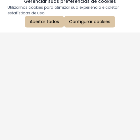
Gerenciar suas preferências de cookies
Utilizamos cookies para otimizar sua experiência e coletar
estatísticas de uso.
Aceitar todos
Configurar cookies
Aproveite as nossas promoções!
Cadastre seu e-mail e receba ofertas exclusivas.
QUERO RECEBER