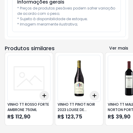
Informações gerais
* Preços de produtos pesáveis podem sofrer variação 
de acordo com o peso;

* Sujeito à disponibilidade de estoque;

* Imagem meramente ilustrativa;
Produtos similares
Ver mais
Add
Add
+
3
+
5
+
10
+
3
+
5
+
10
VINHO TT ROSSO FORTE
VINHO TT PINOT NOIR
VINHO TT MAL
AMBRONE 750ML
2023 LOUISE DE
NORTON POR
VILLARD750ML
750ML
R$ 112,90
R$ 123,75
R$ 39,90