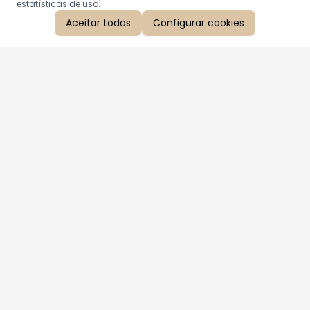
estatísticas de uso.
Aceitar todos
Configurar cookies
Aproveite as nossas promoções!
Cadastre seu e-mail e receba ofertas exclusivas.
QUERO RECEBER