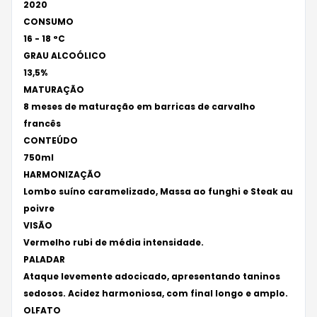
2020
CONSUMO
16 - 18 °C
GRAU ALCOÓLICO
13,5%
MATURAÇÃO
8 meses de maturação em barricas de carvalho
francês
CONTEÚDO
750ml
HARMONIZAÇÃO
Lombo suíno caramelizado, Massa ao funghi e Steak au
poivre
VISÃO
Vermelho rubi de média intensidade.
PALADAR
Ataque levemente adocicado, apresentando taninos
sedosos. Acidez harmoniosa, com final longo e amplo.
OLFATO