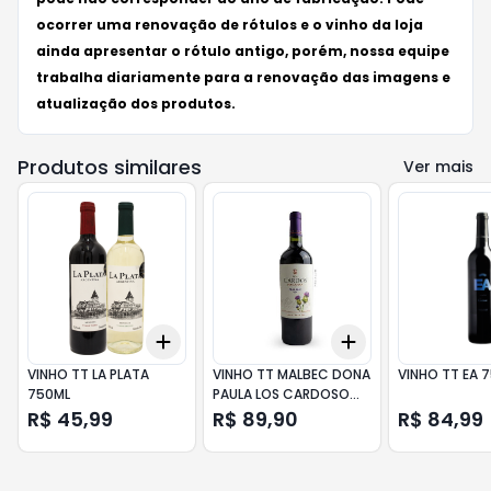
ocorrer uma renovação de rótulos e o vinho da loja
ainda apresentar o rótulo antigo, porém, nossa equipe
trabalha diariamente para a renovação das imagens e
atualização dos produtos.
Produtos similares
Ver mais
Add
Add
+
3
+
5
+
10
+
3
+
5
+
10
VINHO TT LA PLATA
VINHO TT MALBEC DONA
VINHO TT EA 
750ML
PAULA LOS CARDOSO
750ML
R$ 45,99
R$ 89,90
R$ 84,99