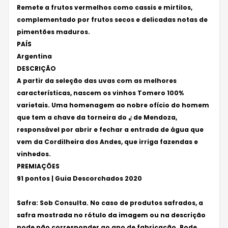
Remete a frutos vermelhos como cassis e mirtilos,
complementado por frutos secos e delicadas notas de
pimentões maduros.
PAÍS
Argentina
DESCRIÇÃO
A partir da seleção das uvas com as melhores
características, nascem os vinhos Tomero 100%
varietais. Uma homenagem ao nobre ofício do homem
que tem a chave da torneira do ¿ de Mendoza,
responsável por abrir e fechar a entrada de água que
vem da Cordilheira dos Andes, que irriga fazendas e
vinhedos.
PREMIAÇÕES
91 pontos | Guia Descorchados 2020
Safra: Sob Consulta. No caso de produtos safrados, a
safra mostrada no rótulo da imagem ou na descrição
pode não corresponder ao ano de fabricação. Pode