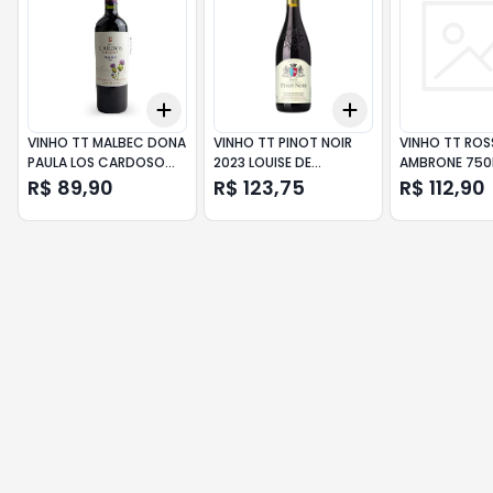
Add
Add
+
3
+
5
+
10
+
3
+
5
+
10
VINHO TT MALBEC DONA
VINHO TT PINOT NOIR
VINHO TT ROS
PAULA LOS CARDOSO
2023 LOUISE DE
AMBRONE 750
750ML
VILLARD750ML
R$ 89,90
R$ 123,75
R$ 112,90