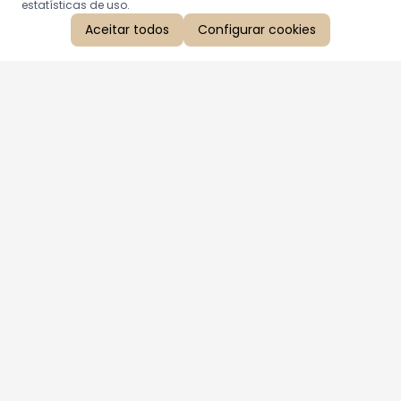
estatísticas de uso.
Aceitar todos
Configurar cookies
Aproveite as nossas promoções!
Cadastre seu e-mail e receba ofertas exclusivas.
QUERO RECEBER