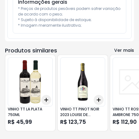
Informações gerais
* Preços de produtos pesáveis podem sofrer variação 
de acordo com o peso;

* Sujeito à disponibilidade de estoque;

* Imagem meramente ilustrativa;
Produtos similares
Ver mais
Add
Add
+
3
+
5
+
10
+
3
+
5
+
10
VINHO TT LA PLATA
VINHO TT PINOT NOIR
VINHO TT ROS
750ML
2023 LOUISE DE
AMBRONE 750
VILLARD750ML
R$ 45,99
R$ 123,75
R$ 112,90