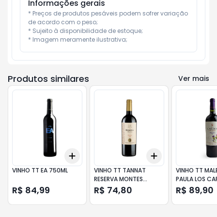
Informações gerais
* Preços de produtos pesáveis podem sofrer variação 
de acordo com o peso;

* Sujeito à disponibilidade de estoque;

* Imagem meramente ilustrativa;
Produtos similares
Ver mais
Add
Add
+
3
+
5
+
10
+
3
+
5
+
10
VINHO TT EA 750ML
VINHO TT TANNAT
VINHO TT MA
RESERVA MONTES
PAULA LOS C
TOSCANINI 750ML
750ML
R$ 84,99
R$ 74,80
R$ 89,90