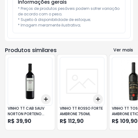
Informações gerais
* Preços de produtos pesáveis podem sofrer variação 
de acordo com o peso;

* Sujeito à disponibilidade de estoque;

* Imagem meramente ilustrativa;
Produtos similares
Ver mais
Add
Add
+
3
+
5
+
10
+
3
+
5
+
10
VINHO TT CAB SAUV
VINHO TT ROSSO FORTE
VINHO TT TO
NORTON PORTENO
AMBRONE 750ML
AMBRONE ETI
750ML
NERA 750ML
R$ 39,90
R$ 112,90
R$ 109,90