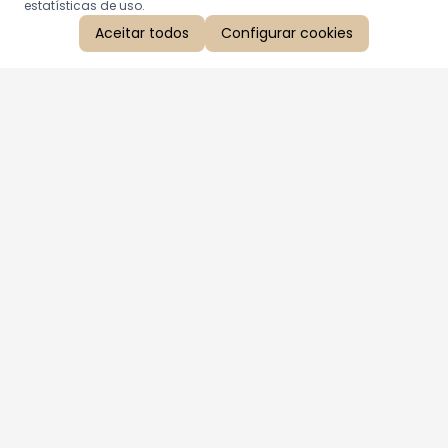
estatísticas de uso.
Aceitar todos
Configurar cookies
Aproveite as nossas promoções!
Cadastre seu e-mail e receba ofertas exclusivas.
QUERO RECEBER