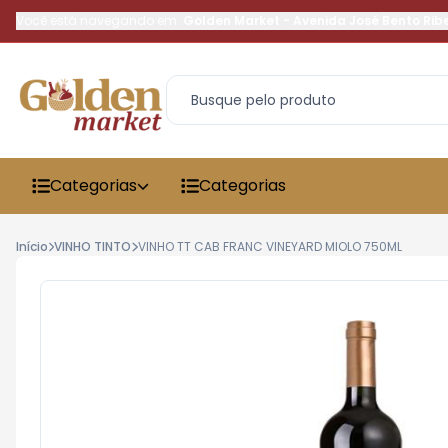
Você está navegando em:
Golden Market
-
Avenida José Bento Rib
Categorias
Categorias
Início
VINHO TINTO
VINHO TT CAB FRANC VINEYARD MIOLO 750ML