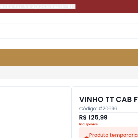
eiro Dantas
,
Armação dos Búzios
-
RJ
VINHO TT CAB 
Código: #
20696
R$ 125,99
Indisponível
Produto temporaria