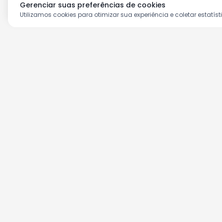
Gerenciar suas preferências de cookies
Utilizamos cookies para otimizar sua experiência e coletar estatíst
Aproveite as nossas prom
Cadastre seu e-mail e receba ofertas ex