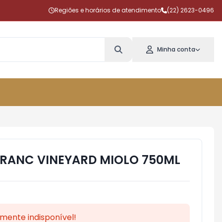
Regiões e horários de atendimento
(22) 2623-0496
Minha conta
FRANC VINEYARD MIOLO 750ML
mente indisponível!