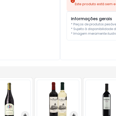
Este produto está sem 
Informações gerais
* Preços de produtos pesáv
* Sujeito à disponibilidade d
* Imagem meramente ilustra
Add
Add
10
+
3
+
5
+
10
+
3
+
5
+
10