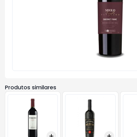
Produtos similares
Add
Add
+
3
+
5
+
10
+
3
+
5
+