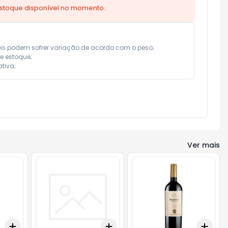
estoque disponível no momento.
eis podem sofrer variação de acordo com o peso;

e estoque;

tiva;
Ver mais
Add
Add
Add
+
3
+
5
+
10
+
3
+
5
+
10
+
3