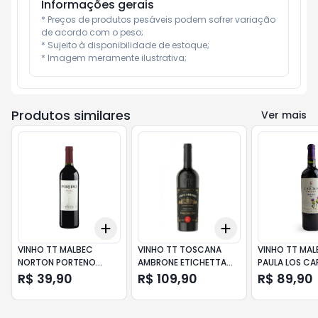
Informações gerais
* Preços de produtos pesáveis podem sofrer variação 
de acordo com o peso;

* Sujeito à disponibilidade de estoque;

* Imagem meramente ilustrativa;
Produtos similares
Ver mais
Add
Add
+
3
+
5
+
10
+
3
+
5
+
10
VINHO TT MALBEC
VINHO TT TOSCANA
VINHO TT MA
NORTON PORTENO
AMBRONE ETICHETTA
PAULA LOS C
750ML
NERA 750ML
750ML
R$ 39,90
R$ 109,90
R$ 89,90