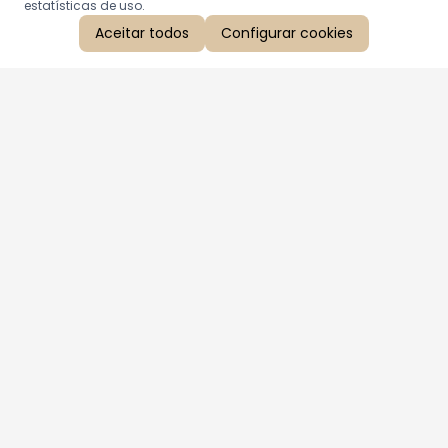
estatísticas de uso.
Aceitar todos
Configurar cookies
Aproveite as nossas promoções!
Cadastre seu e-mail e receba ofertas exclusivas.
QUERO RECEBER