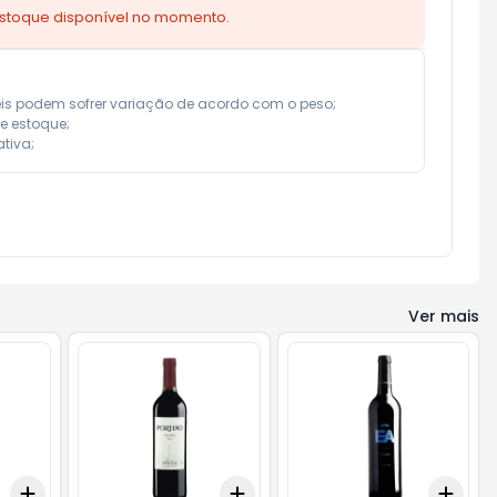
estoque disponível no momento.
eis podem sofrer variação de acordo com o peso;

e estoque;

tiva;
Ver mais
Add
Add
Add
+
3
+
5
+
10
+
3
+
5
+
10
+
3