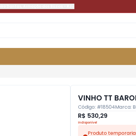
eiro Dantas
,
Armação dos Búzios
-
RJ
VINHO TT BARO
Código: #
18504
Marca:
B
R$ 530,29
Indisponível
Produto temporaria