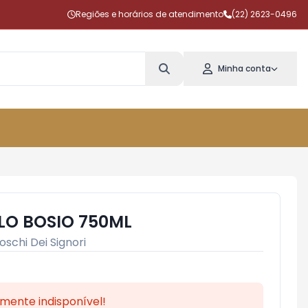
Regiões e horários de atendimento
(22) 2623-0496
Minha conta
LO BOSIO 750ML
oschi Dei Signori
mente indisponível!