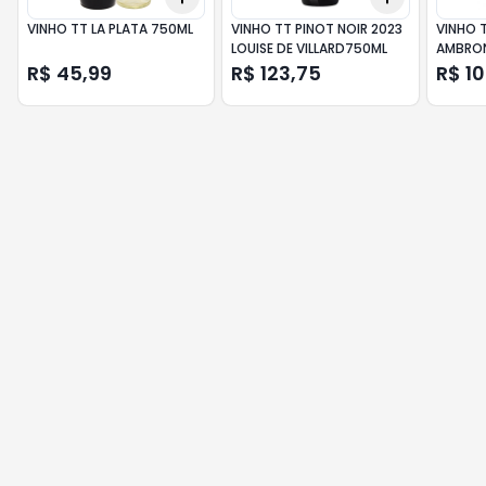
VINHO TT LA PLATA 750ML
VINHO TT PINOT NOIR 2023
VINHO 
LOUISE DE VILLARD750ML
AMBRON
750ML
R$ 45,99
R$ 123,75
R$ 1