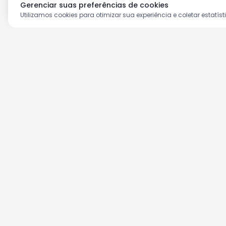
Gerenciar suas preferências de cookies
Utilizamos cookies para otimizar sua experiência e coletar estatíst
Aproveite as nossas prom
Cadastre seu e-mail e receba ofertas ex