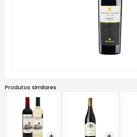
Produtos similares
Add
Add
+
3
+
5
+
10
+
3
+
5
+