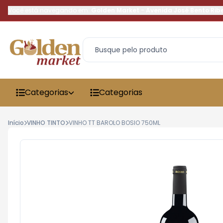
Você está navegando em:
Golden Market
-
Avenida José Bento Rib
Categorias
Categorias
Início
VINHO TINTO
VINHO TT BAROLO BOSIO 750ML