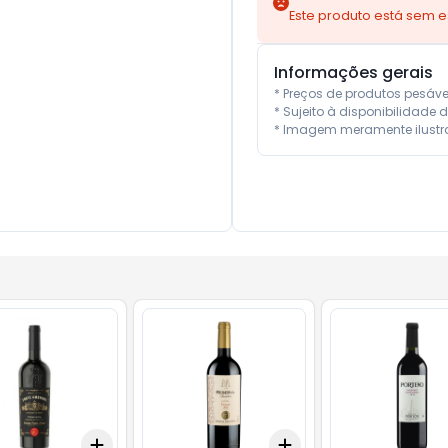
Este produto está sem 
Informações gerais
* Preços de produtos pesáv
* Sujeito à disponibilidade d
* Imagem meramente ilustra
Add
Add
10
+
3
+
5
+
10
+
3
+
5
+
10