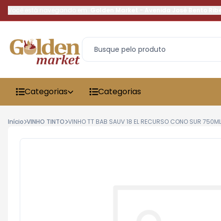
Você está navegando em:
Golden Market
-
Avenida José Bento Rib
Categorias
Categorias
Início
VINHO TINTO
VINHO TT BAB SAUV 18 EL RECURSO CONO SUR 750M