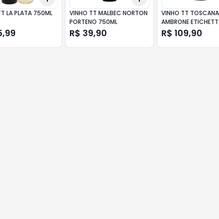
TT LA PLATA 750ML
VINHO TT MALBEC NORTON
VINHO TT TOSCAN
PORTENO 750ML
AMBRONE ETICHETT
750ML
5,99
R$ 39,90
R$ 109,90