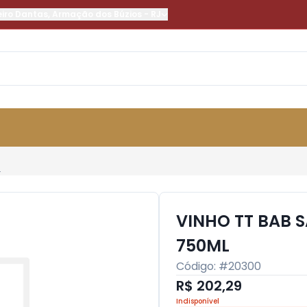
eiro Dantas
,
Armação dos Búzios
-
RJ
L
VINHO TT BAB 
750ML
Código: #
20300
R$ 202,29
Indisponível