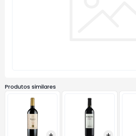
Produtos similares
Add
Add
+
3
+
5
+
10
+
3
+
5
+