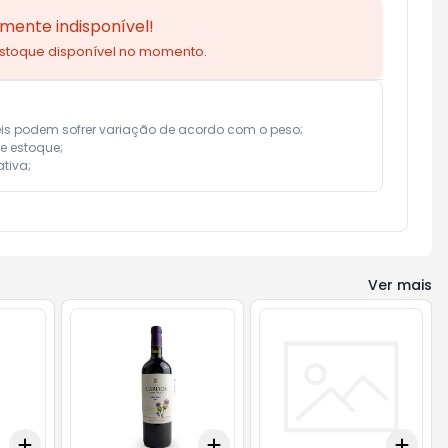
mente indisponível!
estoque disponível no momento.
eis podem sofrer variação de acordo com o peso;

e estoque;

tiva;
Ver mais
Add
Add
Add
+
3
+
5
+
10
+
3
+
5
+
10
+
3