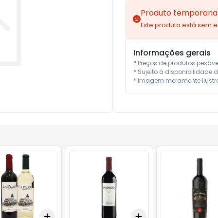
Produto temporaria
Este produto está sem 
Informações gerais
* Preços de produtos pesáv
* Sujeito à disponibilidade d
* Imagem meramente ilustra
Add
Add
10
+
3
+
5
+
10
+
3
+
5
+
10