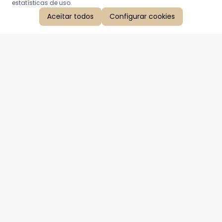
estatísticas de uso.
Aceitar todos
Configurar cookies
Aproveite as nossas promoções!
Cadastre seu e-mail e receba ofertas exclusivas.
QUERO RECEBER