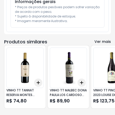
Informações gerais
* Preços de produtos pesáveis podem sofrer variação 
de acordo com o peso;

* Sujeito à disponibilidade de estoque;

* Imagem meramente ilustrativa;
Produtos similares
Ver mais
Add
Add
+
3
+
5
+
10
+
3
+
5
+
10
VINHO TT TANNAT
VINHO TT MALBEC DONA
VINHO TT PIN
RESERVA MONTES
PAULA LOS CARDOSO
2023 LOUISE D
TOSCANINI 750ML
750ML
VILLARD750ML
R$ 74,80
R$ 89,90
R$ 123,75