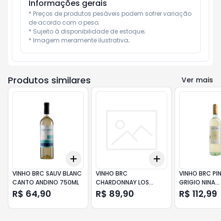
Informações gerais
* Preços de produtos pesáveis podem sofrer variação 
de acordo com o peso;

* Sujeito à disponibilidade de estoque;

* Imagem meramente ilustrativa;
Produtos similares
Ver mais
Add
Add
+
3
+
5
+
10
+
3
+
5
+
10
VINHO BRC SAUV BLANC
VINHO BRC
VINHO BRC PI
CANTO ANDINO 750ML
CHARDONNAY LOS
GRIGIO NINA
CARDOS DONA PAULA
GARGANEGA 
R$ 64,90
R$ 89,90
R$ 112,99
750ML