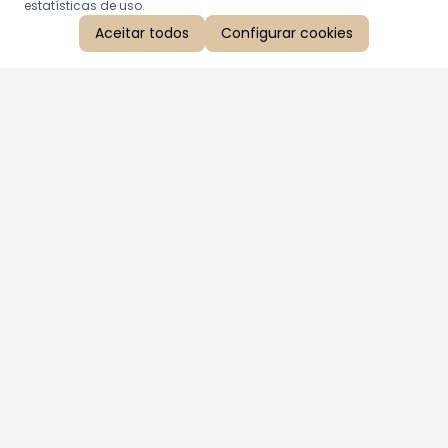
estatísticas de uso.
Aceitar todos
Configurar cookies
Aproveite as nossas promoções!
Cadastre seu e-mail e receba ofertas exclusivas.
QUERO RECEBER