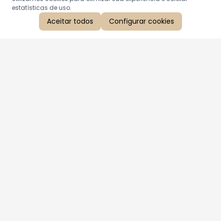
estatísticas de uso.
Aceitar todos
Configurar cookies
Aproveite as nossas promoções!
Cadastre seu e-mail e receba ofertas exclusivas.
QUERO RECEBER