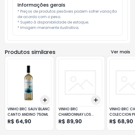
Informações gerais
* Preços de produtos pesáveis podem sofrer variação 
de acordo com o peso;

* Sujeito à disponibilidade de estoque;

* Imagem meramente ilustrativa;
Produtos similares
Ver mais
Add
Add
+
3
+
5
+
10
+
3
+
5
+
10
VINHO BRC SAUV BLANC
VINHO BRC
VINHO BRC C
CANTO ANDINO 750ML
CHARDONNAY LOS
COLECCION P
CARDOS DONA PAULA
SANTA RITA 7
R$ 64,90
R$ 89,90
R$ 68,90
750ML