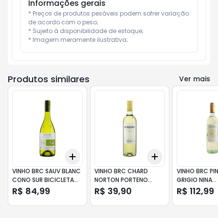
Informações gerais
* Preços de produtos pesáveis podem sofrer variação 
de acordo com o peso;

* Sujeito à disponibilidade de estoque;

* Imagem meramente ilustrativa;
Produtos similares
Ver mais
Add
Add
+
3
+
5
+
10
+
3
+
5
+
10
VINHO BRC SAUV BLANC
VINHO BRC CHARD
VINHO BRC PI
CONO SUR BICICLETA
NORTON PORTENO
GRIGIO NINA
750ML
750ML
GARGANEGA 
R$ 84,99
R$ 39,90
R$ 112,99