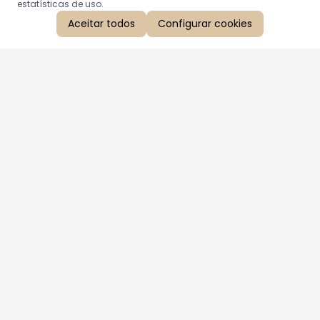
estatísticas de uso.
Aceitar todos
Configurar cookies
Aproveite as nossas promoções!
Cadastre seu e-mail e receba ofertas exclusivas.
QUERO RECEBER