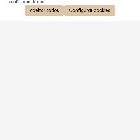
estatísticas de uso.
Aceitar todos
Configurar cookies
Aproveite as nossas promoções!
Cadastre seu e-mail e receba ofertas exclusivas.
QUERO RECEBER