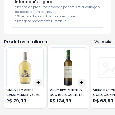
Informações gerais
* Preços de produtos pesáveis podem sofrer variação 
de acordo com o peso;

* Sujeito à disponibilidade de estoque;

* Imagem meramente ilustrativa;
Produtos similares
Ver mais
Add
Add
+
3
+
5
+
10
+
3
+
5
+
10
VINHO BRC VERDE
VINHO BRC ALENTEJO
VINHO BRC C
CASAL MENDES 750ML
DOC REGIA COLHEITA
COLECCION P
750ML
SANTA RITA 7
R$ 79,00
R$ 174,99
R$ 68,90