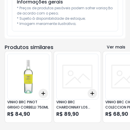
Informações gerais
* Preços de produtos pesáveis podem sofrer variação 
de acordo com o peso;

* Sujeito à disponibilidade de estoque;

* Imagem meramente ilustrativa;
Produtos similares
Ver mais
Add
Add
+
3
+
5
+
10
+
3
+
5
+
10
VINHO BRC PINOT
VINHO BRC
VINHO BRC C
GRIGIO CORBELLI 750ML
CHARDONNAY LOS
COLECCION P
CARDOS DONA PAULA
SANTA RITA 7
R$ 84,90
R$ 89,90
R$ 68,90
750ML