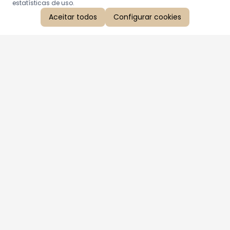
estatísticas de uso.
Aceitar todos
Configurar cookies
Aproveite as nossas promoções!
Cadastre seu e-mail e receba ofertas exclusivas.
QUERO RECEBER