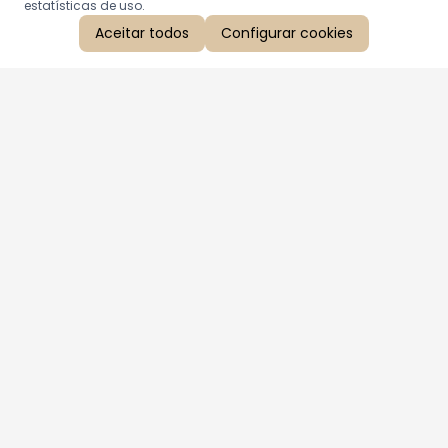
estatísticas de uso.
Aceitar todos
Configurar cookies
Aproveite as nossas promoções!
Cadastre seu e-mail e receba ofertas exclusivas.
QUERO RECEBER