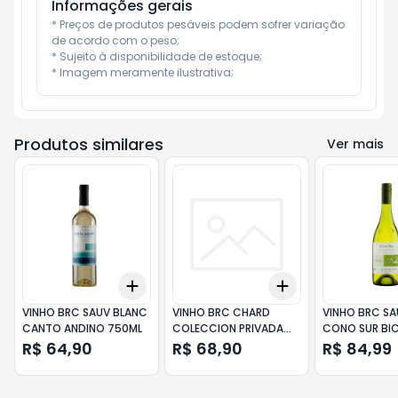
Informações gerais
* Preços de produtos pesáveis podem sofrer variação 
de acordo com o peso;

* Sujeito à disponibilidade de estoque;

* Imagem meramente ilustrativa;
Produtos similares
Ver mais
Add
Add
+
3
+
5
+
10
+
3
+
5
+
10
VINHO BRC SAUV BLANC
VINHO BRC CHARD
VINHO BRC SA
CANTO ANDINO 750ML
COLECCION PRIVADA
CONO SUR BIC
SANTA RITA 750ML
750ML
R$ 64,90
R$ 68,90
R$ 84,99