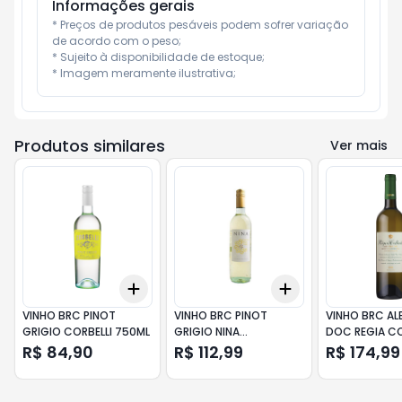
Informações gerais
* Preços de produtos pesáveis podem sofrer variação 
de acordo com o peso;

* Sujeito à disponibilidade de estoque;

* Imagem meramente ilustrativa;
Produtos similares
Ver mais
Add
Add
+
3
+
5
+
10
+
3
+
5
+
10
VINHO BRC PINOT
VINHO BRC PINOT
VINHO BRC AL
GRIGIO CORBELLI 750ML
GRIGIO NINA
DOC REGIA CO
GARGANEGA 750ML
750ML
R$ 84,90
R$ 112,99
R$ 174,99